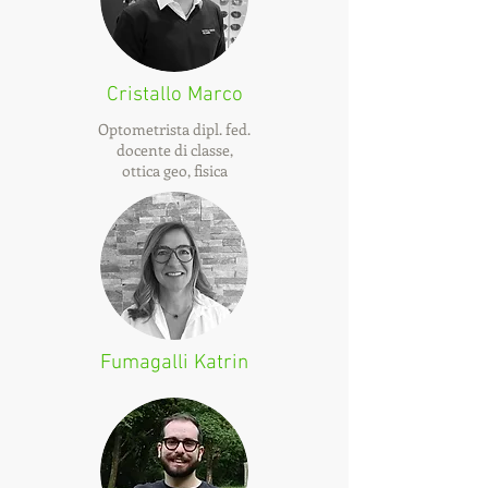
Cristallo Marco
Optometrista dipl. fed.
docente di classe,
ottica geo, fisica
Fumagalli Katrin